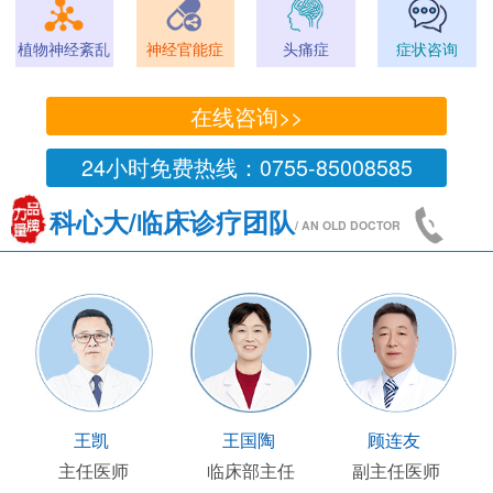
植物神经紊乱
神经官能症
头痛症
症状咨询
在线咨询>>
24小时免费热线：0755-85008585
科心大/临床诊疗团队
/ AN OLD DOCTOR
王凯
王国陶
顾连友
主任医师
临床部主任
副主任医师