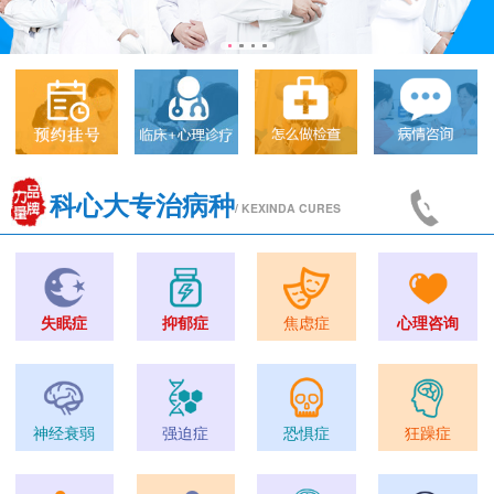
科心大专治病种
/ KEXINDA CURES
失眠症
抑郁症
焦虑症
心理咨询
神经衰弱
强迫症
恐惧症
狂躁症