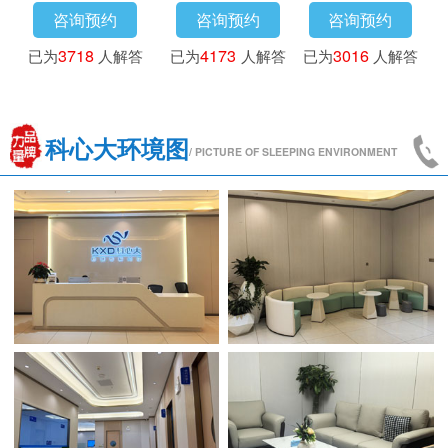
咨询预约
咨询预约
咨询预约
已为
3718
人解答
已为
4173
人解答
已为
3016
人解答
科心大环境图
/ PICTURE OF SLEEPING ENVIRONMENT