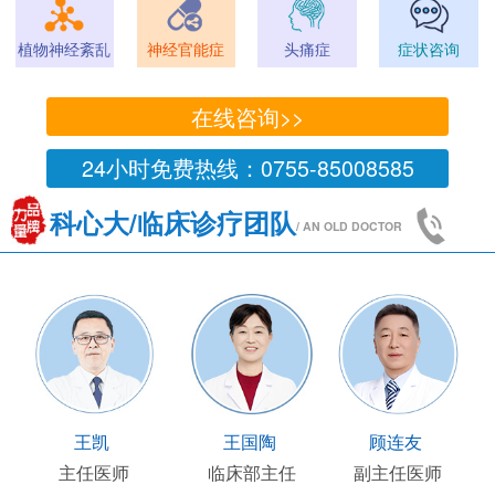
植物神经紊乱
神经官能症
头痛症
症状咨询
在线咨询>>
24小时免费热线：0755-85008585
科心大/临床诊疗团队
/ AN OLD DOCTOR
王凯
王国陶
顾连友
主任医师
临床部主任
副主任医师