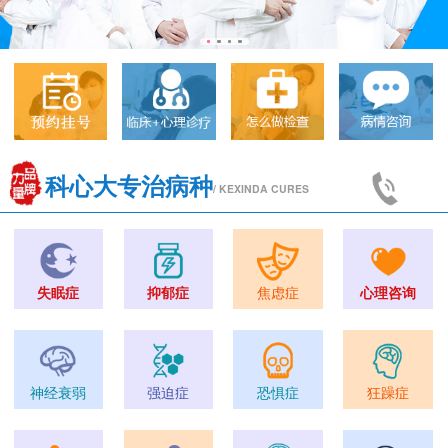
科心大专治病种
/ KEXINDA CURES
失眠症
抑郁症
焦虑症
心理咨询
神经衰弱
强迫症
恐惧症
狂躁症