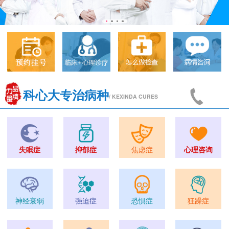
科心大专治病种
/ KEXINDA CURES
失眠症
抑郁症
焦虑症
心理咨询
神经衰弱
强迫症
恐惧症
狂躁症