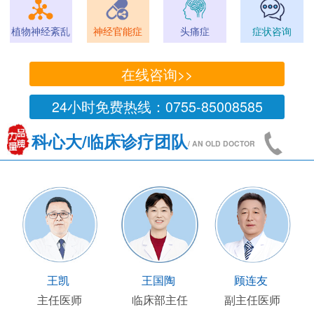
植物神经紊乱
神经官能症
头痛症
症状咨询
在线咨询>>
24小时免费热线：0755-85008585
科心大/临床诊疗团队
/ AN OLD DOCTOR
王凯
王国陶
顾连友
主任医师
临床部主任
副主任医师