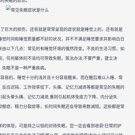
见的失眠的症状。
了巨大的损伤，还有就是常常呈现的症状就是睡觉上的，还有就是
睡觉时间和睡觉质量都不好的状况，并不不满足睡觉要求并影响白日
来由以下几点：常见的有睡觉环境的俄然改变。不良的生活习惯，如
说，任何躯体的不适均可导致失眠，医治办法;不要严重，建立决
，失眠不是一种严重疾病。
容易的、睡觉十分的浅并且十分容易醒来、而在醒后难以入睡、常
、反应迟钝、工作效率低下、头痛、记忆力减退等都是常见的失眠的
引起头晕头痛、记忆力减退;重则引起机体免疫力下降、内分泌失
抑郁症、精力分裂症等，长时间失眠还会导致寿数减短。这些都是常
体现，可是持之以恒的对待失眠，您一定会看到收获!日常的护