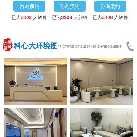
咨询预约
咨询预约
咨询预约
已为
3016
人解答
已为
3302
人解答
已为
3908
人解答
已
科心大环境图
/ PICTURE OF SLEEPING ENVIRONMENT