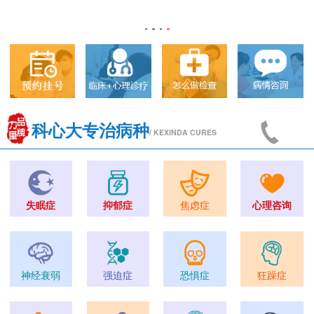
科心大专治病种
/ KEXINDA CURES
失眠症
抑郁症
焦虑症
心理咨询
神经衰弱
强迫症
恐惧症
狂躁症