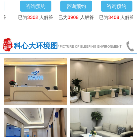
约
咨询预约
咨询预约
咨询预约
人解答
已为
4173
人解答
已为
3016
人解答
已为
3302
人
科心大环境图
/ PICTURE OF SLEEPING ENVIRONMENT