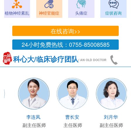
植物神经紊乱
神经官能症
头痛症
症状咨询
在线咨询>>
24小时免费热线：0755-85008585
科心大/临床诊疗团队
/ AN OLD DOCTOR
王国陶
顾连友
李连凤
师
临床部主任
副主任医师
副主任医