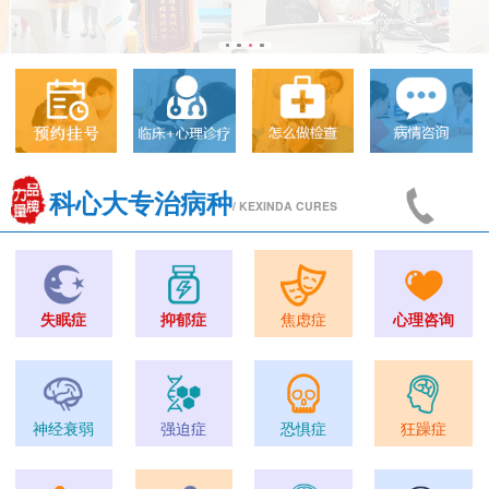
科心大专治病种
/ KEXINDA CURES
失眠症
抑郁症
焦虑症
心理咨询
神经衰弱
强迫症
恐惧症
狂躁症