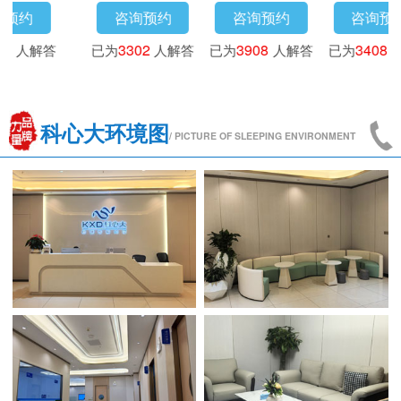
咨询预约
咨询预约
咨询预约
咨
3718
人解答
已为
4173
人解答
已为
3016
人解答
已为
33
科心大环境图
/ PICTURE OF SLEEPING ENVIRONMENT