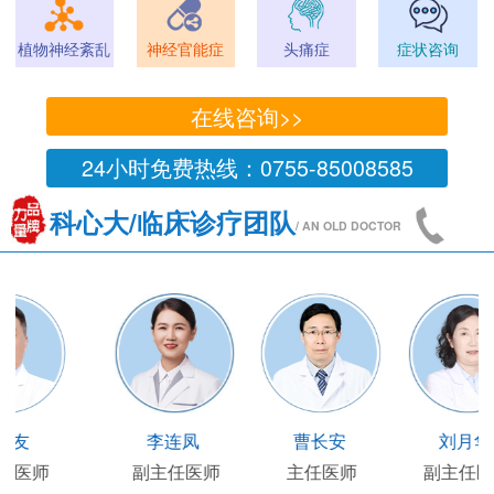
植物神经紊乱
神经官能症
头痛症
症状咨询
在线咨询>>
24小时免费热线：0755-85008585
科心大/临床诊疗团队
/ AN OLD DOCTOR
王凯
王国陶
顾连友
李
主任医师
临床部主任
副主任医师
副主