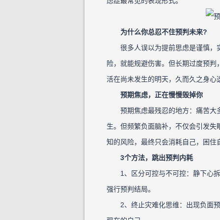
虑症最常见的表现形式。
为什么你总忍不住预判未来?
很多人误以为提前思虑是谨慎，实
险，就能规避伤害。但长期过度预判
活在尚未发生的明天，久而久之身心
预期焦虑，正在慢慢毁掉你
预期焦虑最残忍的地方：痛苦大多来
生。但频繁负面脑补，不仅会引发失
知的风险，最终只会消耗自己，困住
3个方法，跳出预判内耗
1、区分可控与不可控：静下心拆分
强行预判结局。
2、终止灾难化思维：出现负面预