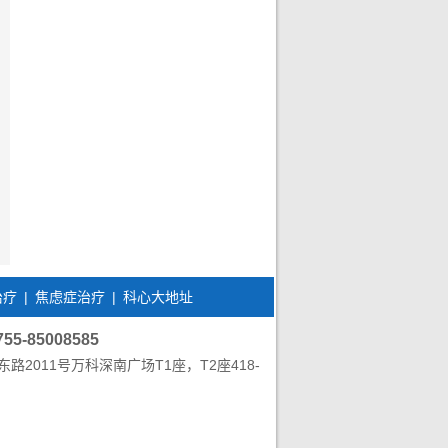
治疗
|
焦虑症治疗
|
科心大地址
85008585
011号万科深南广场T1座，T2座418-