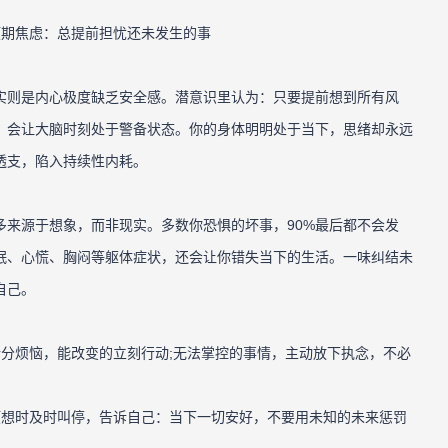
则是内心极度缺乏安全感。潜意识里认为：只要提前想到所有风
，会让大脑时刻处于警备状态。你的身体明明处于当下，思绪却永远
透支，陷入持续性内耗。
源于想象，而非现实。多数你恐惧的坏事，90%最后都不会发
眠、心慌、胸闷等躯体症状，还会让你错失当下的生活。一味纠结未
自己。
烦恼，能改变的立刻行动;无法掌控的事情，主动放下执念，不必
想时及时叫停，告诉自己：当下一切安好，不要用未知的未来惩罚