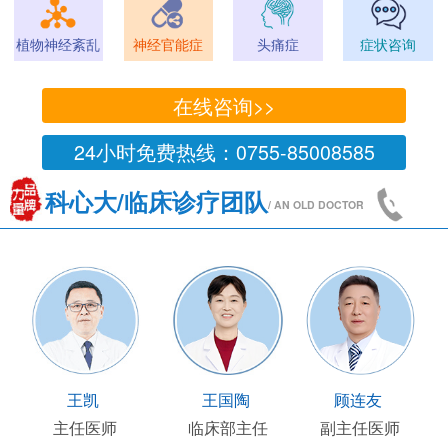
植物神经紊乱
神经官能症
头痛症
症状咨询
在线咨询>>
24小时免费热线：0755-85008585
科心大/临床诊疗团队
/ AN OLD DOCTOR
王凯
王国陶
顾连友
主任医师
临床部主任
副主任医师