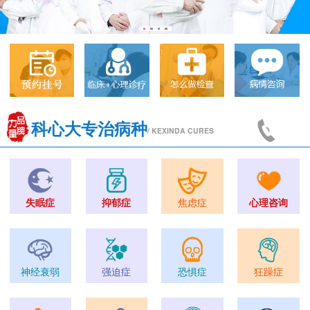
科心大专治病种
/ KEXINDA CURES
失眠症
抑郁症
焦虑症
心理咨询
神经衰弱
强迫症
恐惧症
狂躁症