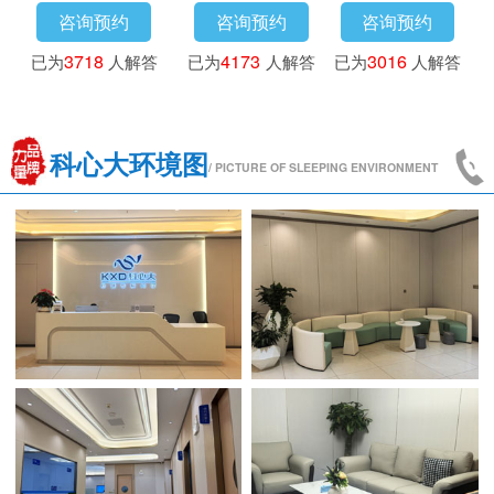
咨询预约
咨询预约
咨询预约
已为
3718
人解答
已为
4173
人解答
已为
3016
人解答
科心大环境图
/ PICTURE OF SLEEPING ENVIRONMENT