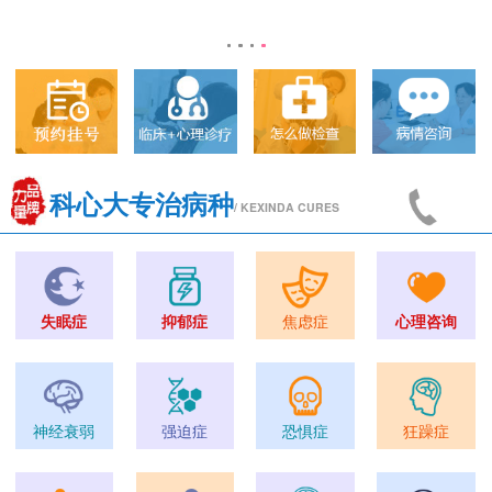
科心大专治病种
/ KEXINDA CURES
失眠症
抑郁症
焦虑症
心理咨询
神经衰弱
强迫症
恐惧症
狂躁症