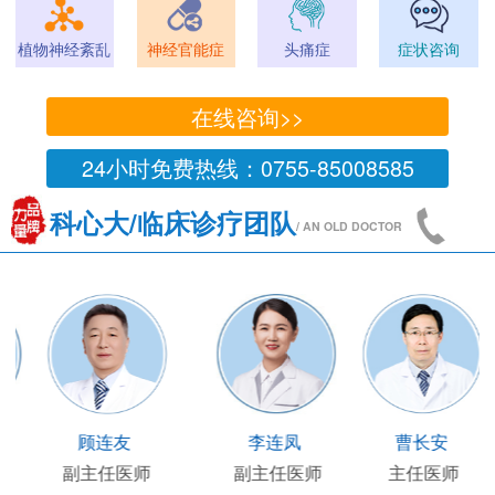
植物神经紊乱
神经官能症
头痛症
症状咨询
在线咨询>>
24小时免费热线：0755-85008585
科心大/临床诊疗团队
/ AN OLD DOCTOR
王凯
王国陶
顾连友
主任医师
临床部主任
副主任医师
副