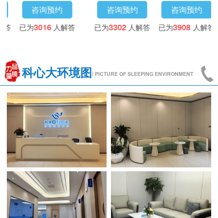
咨询预约
咨询预约
咨询预约
咨
为
3718
人解答
已为
4173
人解答
已为
3016
人解答
已为
3
科心大环境图
/ PICTURE OF SLEEPING ENVIRONMENT