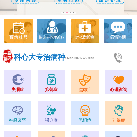
科心大专治病种
/ KEXINDA CURES
失眠症
抑郁症
焦虑症
心理咨询
神经衰弱
强迫症
恐惧症
狂躁症