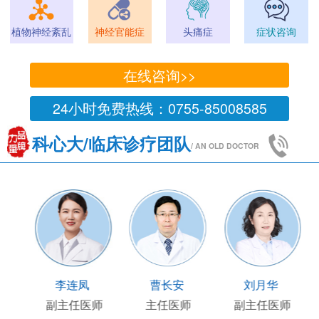
植物神经紊乱
神经官能症
头痛症
症状咨询
在线咨询>>
24小时免费热线：0755-85008585
科心大/临床诊疗团队
/ AN OLD DOCTOR
李连凤
曹长安
刘月华
副主任医师
主任医师
副主任医师