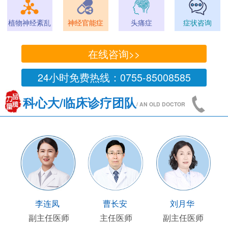
植物神经紊乱
神经官能症
头痛症
症状咨询
在线咨询>>
24小时免费热线：0755-85008585
科心大/临床诊疗团队
/ AN OLD DOCTOR
顾连友
李连凤
曹长安
刘月
主任医师
副主任医师
主任医师
副主任