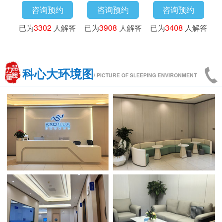
咨询预约
咨询预约
咨询预约
咨询
3016
人解答
已为
3302
人解答
已为
3908
人解答
已为
3408
科心大环境图
/ PICTURE OF SLEEPING ENVIRONMENT