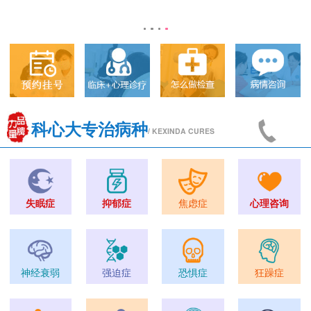
科心大专治病种
/ KEXINDA CURES
失眠症
抑郁症
焦虑症
心理咨询
神经衰弱
强迫症
恐惧症
狂躁症