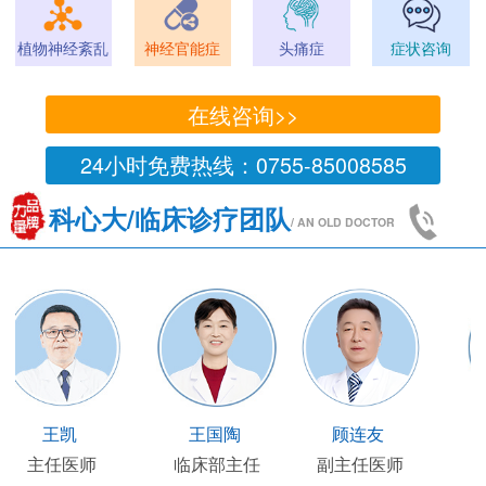
植物神经紊乱
神经官能症
头痛症
症状咨询
在线咨询>>
24小时免费热线：0755-85008585
科心大/临床诊疗团队
/ AN OLD DOCTOR
王凯
王国陶
顾连友
主任医师
临床部主任
副主任医师