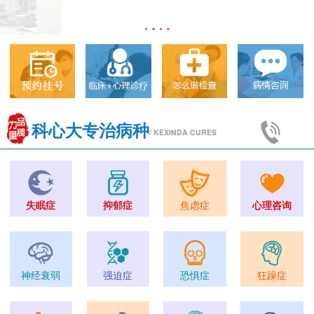
科心大专治病种
/ KEXINDA CURES
失眠症
抑郁症
焦虑症
心理咨询
神经衰弱
强迫症
恐惧症
狂躁症