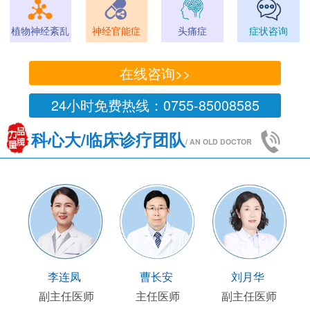
植物神经紊乱
神经官能症
头痛症
症状咨询
在线咨询>>
24小时免费热线：0755-85008585
科心大/临床诊疗团队
/ AN OLD DOCTOR
李连凤
曹长安
刘月华
副主任医师
主任医师
副主任医师