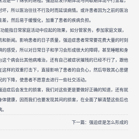
医治是一个绵长的进程。强迫症发作期体现与间歇期体现不行显着，
时坏，所以医治往往不行及时而延误病情。或许患者因为之前的医治
性差，然后易于缓慢化，加重了患者的疾病负担。
功能指日常家庭活动中应起的效果，如分管家务，参加家庭文娱，
讯和新闻。影响患者的日子质量，强迫症患者常常要花费大量的时刻
惧的感受，所以对日常日子和学习会形成很大的障碍，甚至睡眠和身
为这个病会比其他病难治，还有自己被症状摧残的已经不行了，跟他
在这样的双重打击下，直接影响了患者的自负心，然后导致其心思健
况的下降，使患者不愿意去进行一些社交活动。
强迫症后会发生的损害，我们对这些更是要做好正确的知道，还有就
身体健康，因而我们也要发现其间的损害，在全面了解清楚这些后也
病。
下一篇：
强迫症是怎么形成的