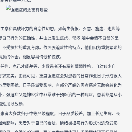
是相关的解答方法。
主意和具破坏力的自恋性幻想，如萌生仇恨、歹意、施虐、逝世等
疑自己行为的正确性，并由此发生焦虑、郁闷;脑中会情不自禁的呈
，不受操控的重复考虑。依照强迫症性格特点，他们因为重复繁琐的
满意的体会，相反容易悔恨和愧疚。
任性、克己才能差等，少数患者还有精神薄弱性格，自幼缺少自
寻求完美。由此可见，重度强迫症会对患者的日常作业日子形成很大
心里受困扰，日子质量受影响，有部分严峻的患者痛苦无助会转化为
外，强迫症又是神经症中非常难干预医治的一种病症。患者都是从小
很难加以改动。
患者大多数归于中等严峻程度，日子品质较差，加上长期生病、长
因素影响，患者对于自己的看法、情绪操控与行为形式也逐渐受影