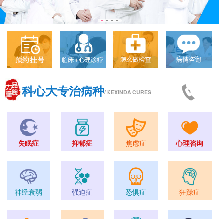
科心大专治病种
/ KEXINDA CURES
失眠症
抑郁症
焦虑症
心理咨询
神经衰弱
强迫症
恐惧症
狂躁症