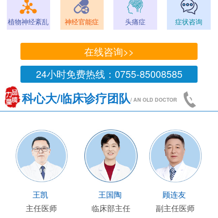
植物神经紊乱
神经官能症
头痛症
症状咨询
在线咨询>>
24小时免费热线：0755-85008585
科心大/临床诊疗团队
/ AN OLD DOCTOR
王凯
王国陶
顾连友
主任医师
临床部主任
副主任医师