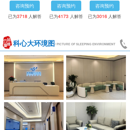
咨询预约
咨询预约
咨询预约
已为
3718
人解答
已为
4173
人解答
已为
3016
人解答
科心大环境图
/ PICTURE OF SLEEPING ENVIRONMENT